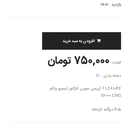
بازدید : 1702
افزودن به سبد خرید
750,000 تومان
قیمت:
دسته بندی :
IC
TLE8104E آی‌سی سوزن انژکتور ایسیو والئو
S2000 CNG
405 دوگانه کارخانه