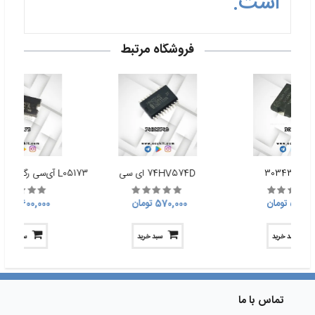
است.
فروشگاه مرتبط
سی 30343
74HV574D ای سی
570, تومان
570,000 تومان
600,000 تومان
سبد خرید
سبد خرید
سبد خرید
تماس با ما