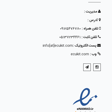
مدیریت :
آدرس :
تلفن همراه :
09125476780
تلفن ثابت :
05137234461
پست الکترونیک :
info[at]ecukit.com
وب :
ecukit.com