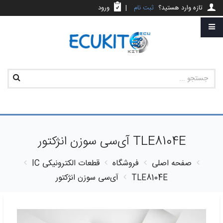
تازه وارد هستید؟
ثبت نام
|
ورود
TLE8104E آی‌سی سوزن انژکتور
صفحه اصلی
فروشگاه
قطعات الکترونیکی
IC
TLE8104E آی‌سی سوزن انژکتور