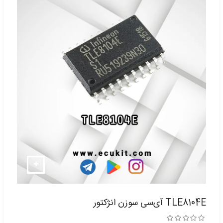
TLE8104E آی‌سی سوزن انژکتور