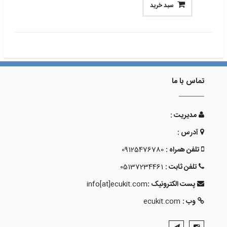
سبد خرید
تماس با ما
مدیریت :
آدرس :
تلفن همراه :
09125476780
تلفن ثابت :
05137234461
پست الکترونیک :
info[at]ecukit.com
وب :
ecukit.com