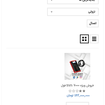
جدیدترین ها
نزولی
اعمال
فروش ویژه tnm 7000 فول
142,000,000 تومان