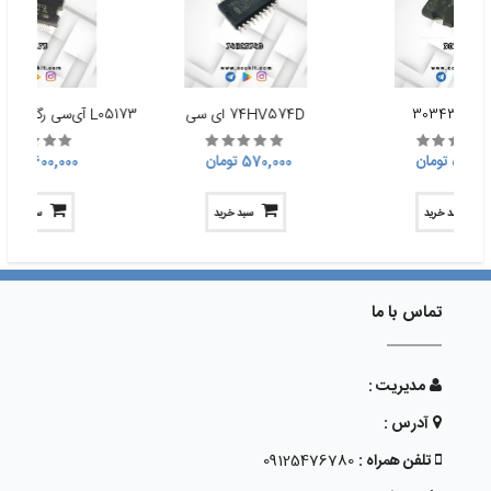
سی 30343
74HV574D ای سی
570, تومان
570,000 تومان
600,000 تومان
سبد خرید
سبد خرید
سبد خرید
تماس با ما
مدیریت :
آدرس :
تلفن همراه :
09125476780