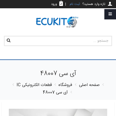
تازه وارد هستید؟
ثبت نام
|
ورود
آی سی 48007
صفحه اصلی
فروشگاه
قطعات الکترونیکی
IC
آی سی 48007