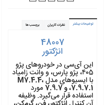
توضیحات بیشتر
نظرات کاربران
برچسب ها
48007
انژکتور
این آی‌سی در خودروهای پژو
۴۰5، پژو پارس، و وانت زامیاد
با ایسیوهای مدل
M7.4.4،
7.9.7.1، و 7.9.7
مورد
استفاده قرار می‌گیرد. وظیفه
آن کنترل
انژکتور، فن، گرم‌کن،