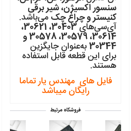
سنسور اکسیژن، شیر برقی
کنیستر و چراغ چک
می‌باشد.
آی‌سی‌های
30403، 30621،
30614، 30579، 30578 و
30344
به‌عنوان جایگزین
برای این قطعه قابل استفاده
هستند.
فایل های مهندس یار تماما
رایگان میباشد
فروشگاه مرتبط