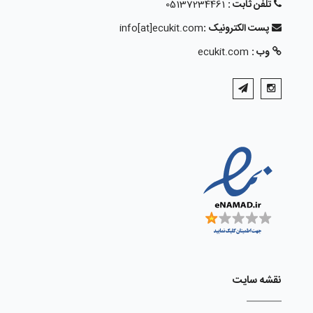
تلفن ثابت :
05137234461
پست الکترونیک :
info[at]ecukit.com
وب :
ecukit.com
نقشه سایت