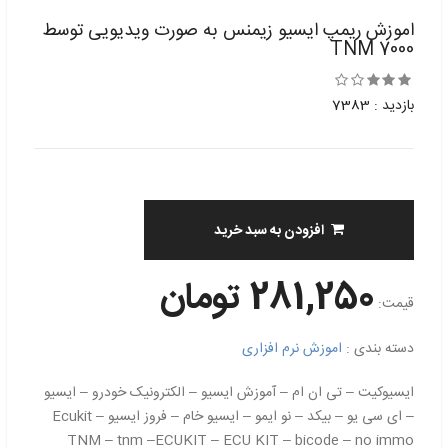
اموزش ریمپ ایسیو زیمنس به صورت ویدیویی توسط
TNM 7000
بازدید : 7383
افزودن به سبد خرید
281,250 تومان
قیمت:
دسته بندی :
اموزش نرم افزاری
ایسیوکیت – تی ان ام – آموزش ایسیو – الکترونیک خودرو – ایسیو
– ای سی یو – بیکد – نو ایمو – ایسیو خام – فروز ایسیو Ecukit –
TNM – tnm –ECUKIT – ECU KIT – bicode – no immo