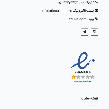
تلفن ثابت :
05137234461
پست الکترونیک :
info[at]ecukit.com
وب :
ecukit.com
نقشه سایت