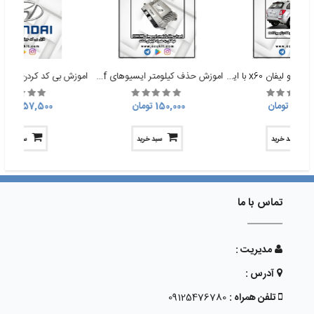
فایل بدون کد خودرو لیفان x60 با ایسیو me17
اموزش حذف کیلومتر ایسیوهای cge nf نوفلش به همراه فایلهای اماده
180, تومان
150,000 تومان
157,500 تومان
سبد خرید
سبد خرید
سبد خرید
تماس با ما
مدیریت :
آدرس :
تلفن همراه :
09125476780