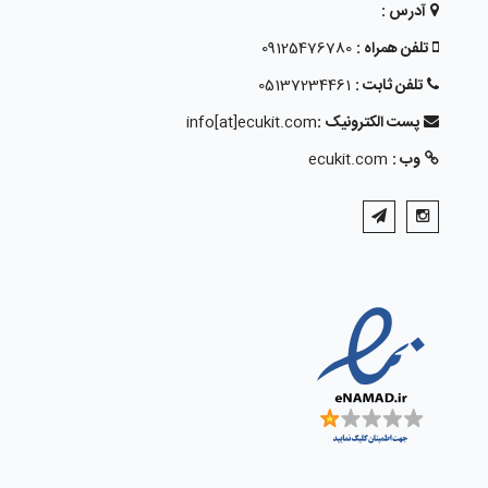
آدرس :
تلفن همراه :
09125476780
تلفن ثابت :
05137234461
پست الکترونیک :
info[at]ecukit.com
وب :
ecukit.com