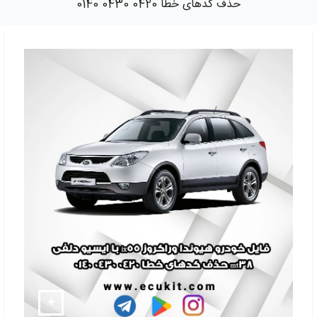
حذف کدهای خطا 0420 0430 0140