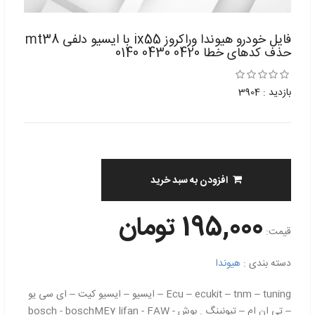
فایل خودرو هیوندا وراکروز ix55 با ایسیو دلفی mt38
حذف کدهای خطا 0420 0430 0140
بازدید : 3904
افزودن به سبد خرید
195,000 تومان
قیمت:
دسته بندی :
هیوندا
Ecu – ecukit – tnm – tuning – ایسیو – ایسیو کیت – ای سی یو
– تی ان ام – تیونینگ . بوش - bosch - boschME7 lifan - FAW