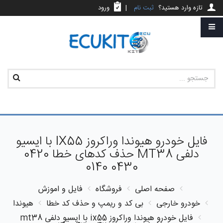
تازه وارد هستید؟
ثبت نام
|
ورود
فایل خودرو هیوندا وراکروز IX55 با ایسیو
دلفی MT38 حذف کدهای خطا 0420
0430 0140
صفحه اصلی
فروشگاه
فایل و اموزش
خودرو خارجی
بی کد و ریمپ و حذف کد خطا
هیوندا
فایل خودرو هیوندا وراکروز ix55 با ایسیو دلفی mt38