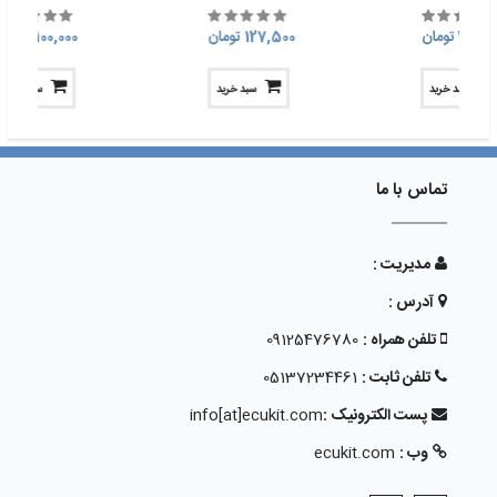
240, تومان
127,500 تومان
100,000 تومان
سبد خرید
سبد خرید
سبد خرید
تماس با ما
مدیریت :
آدرس :
تلفن همراه :
09125476780
تلفن ثابت :
05137234461
پست الکترونیک :
info[at]ecukit.com
وب :
ecukit.com