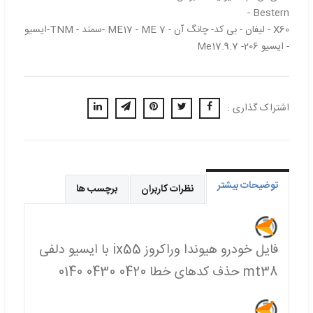
- Bestern
X60 - لیفان - بی کد- چانگ آن - ME17 - ME 7 -سمند - TNM-ایسیو
- ایسیو Me17.9.7 -206
اشتراک گذاری :
توضیحات بیشتر
نظرات کاربران
برچسب ها
فایل خودرو هیوندا وراکروز ix55 با ایسیو دلفی
mt38 حذف کدهای خطا 0420 0430 0140