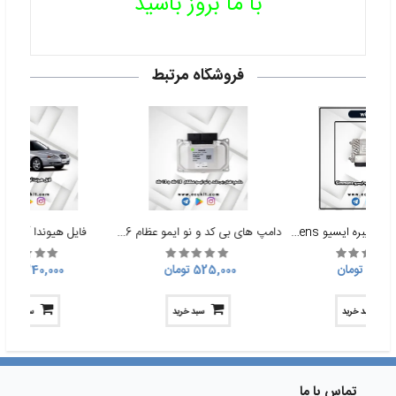
با ما بروز باشید
فروشگاه مرتبط
تیونینگ فایل با کالیبره ایسیو simmens
دامپ های بی کد و نو ایمو عظام sb 16 و sb 13
فایل هیوندا آونته ب
600, تومان
525,000 تومان
240,000 تومان
سبد خرید
سبد خرید
سبد خرید
تماس با ما