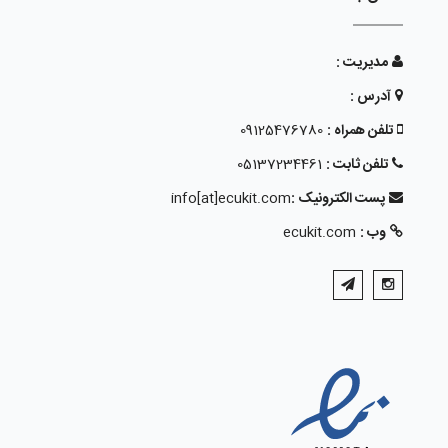
مدیریت :
آدرس :
تلفن همراه :
09125476780
تلفن ثابت :
05137234461
پست الکترونیک :
info[at]ecukit.com
وب :
ecukit.com