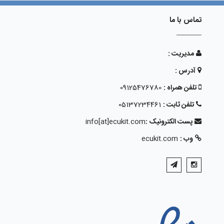
تماس با ما
مدیریت :
آدرس :
تلفن همراه :
09125476780
تلفن ثابت :
05137234461
پست الکترونیک :
info[at]ecukit.com
وب :
ecukit.com