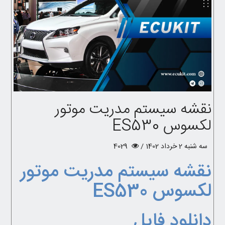
نقشه سیستم مدریت موتور
لکسوس ES530
سه شنبه 2 خرداد 1402 /
4029
نقشه سیستم مدریت موتور
لکسوس ES530
دانلود فایل