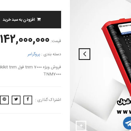
افزودن به سبد خرید
142,000,000 تومان
قیمت:
دسته بندی :
پروگرامر
فروش ویژه tnm 7000 فول ecu ecukikit tnm تی ان ام ایسیو
TNM7000
اشتراک گذاری :