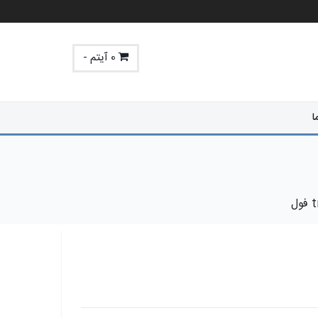
0 آیتم -
ا