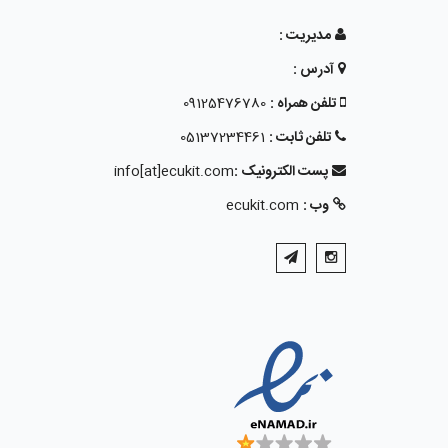
مدیریت :
آدرس :
تلفن همراه :
09125476780
تلفن ثابت :
05137234461
پست الکترونیک :
info[at]ecukit.com
وب :
ecukit.com