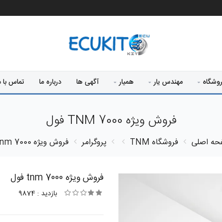
وشگاه
مهندس یار
همیار
آگهی ها
درباره ما
تماس با م
فروش ویژه TNM 7000 فول
حه اصلی
فروشگاه
TNM
پروگرامر
فروش ویژه tnm 7000 فول
فروش ویژه tnm 7000 فول
بازدید : 9874