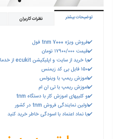
توضیحات بیشتر
نظرات کاربران
✔️
فروش ویژه tnm 7000 فول
✔️
قیمت ۱۷۹۰۰/۰۰۰ تومان
✔️
با خرید از سایت و اپلیکیشن ecukit از خدمات ذیل به صورت رایگان استفاده کنید
✔️
۱۵۰ فایل بی کد زیمنس
✔️
اموزش ریمپ با وینولس
✔️
اموزش ریمپ با تی ان ام
✔️
و کلیپهای اموزش کار با دستگاه tnm
✔️
اولین نمایندگی فروش tnm در کشور
✔️
با نماد اعتماد با اسودگی خاطر خرید کنید