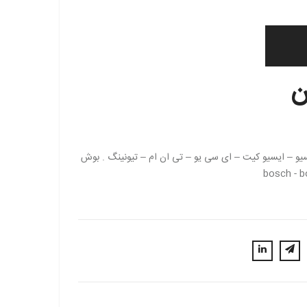
Ecu – ecukit – tnm  – ایسیو – ایسیو کیت – ای سی یو – تی ان ام – تیونینگ . بوش