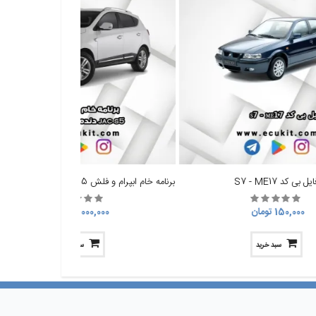
ایل بی کد S7 - ME17
برنامه خام ابپرام و فلش jac s5 دنده با ایسیو MT80
150,000 تومان
1,000,000 تومان
سبد خرید
سبد خرید