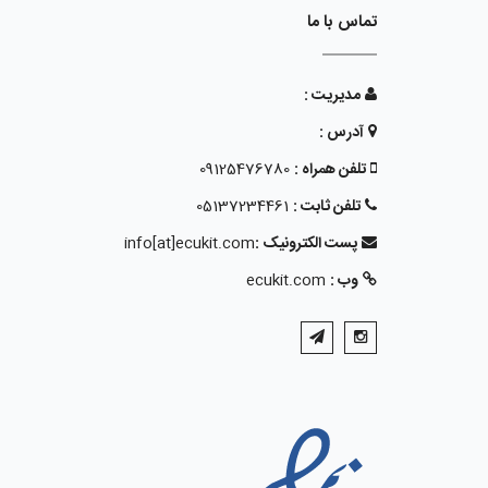
تماس با ما
مدیریت :
آدرس :
تلفن همراه :
09125476780
تلفن ثابت :
05137234461
پست الکترونیک :
info[at]ecukit.com
وب :
ecukit.com