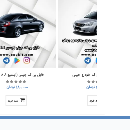
فایل بدون ایمو. نو کد خودرو جیلی
فایل بی کد جیلی (ایسیو ME 7.8.8)
562,500 تومان
180,000 تومان
سبد خرید
سبد خرید