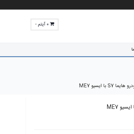
0 آیتم -
ا
 S7 با ایسیو ME7