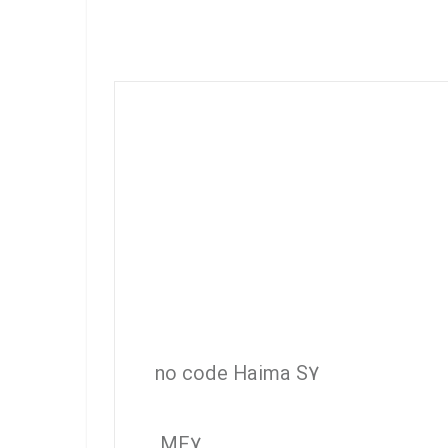
no code Haima S7
ME7