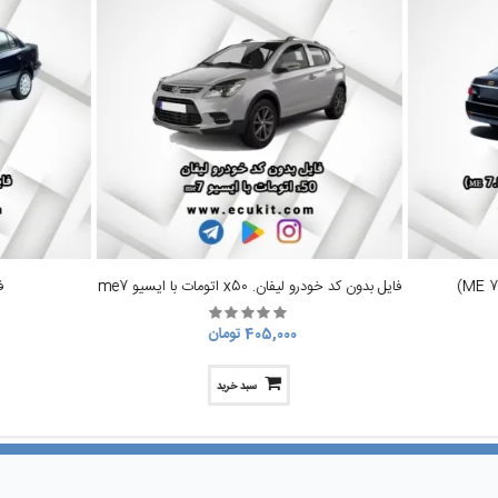
فایل بدون کد خودرو لیفان. x50 اتومات با ایسیو me7
ف
405,000 تومان
سبد خرید