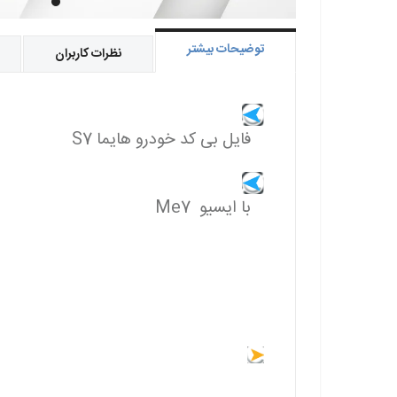
توضیحات بیشتر
نظرات کاربران
فایل بی کد خودرو هایما S7
با ایسیو Me7