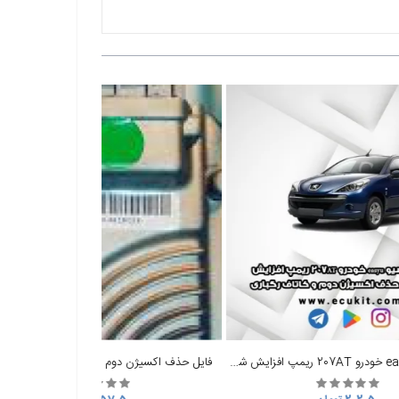
فایل ایسیو easyu خودرو 207AT ریمپ افزایش شتاب و حذف اکسیژن دوم و کاتاف رگباری
فایل حذف اکسیژن دوم 206 با ایسیو MAW 1002