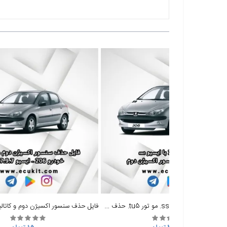
فایل خودرو 206 با ایسیو ssat. مو تور tu5. حذف سنسور اکسیژن دوم.