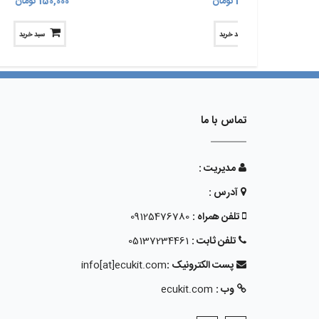
375,000 تومان
150,000 تومان
سبد خرید
سبد خرید
تماس با ما
مدیریت :
آدرس :
تلفن همراه :
09125476780
تلفن ثابت :
05137234461
پست الکترونیک :
info[at]ecukit.com
وب :
ecukit.com