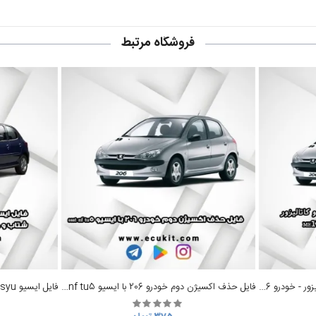
فروشگاه مرتبط
فایل حذف سنسور اکسیژن دوم و کاتالیزور - خودرو 206 – ایسیو Me17.9.7
فایل حذف اکسیژن دوم خودرو 206 با ایسیو ssat nf tu5