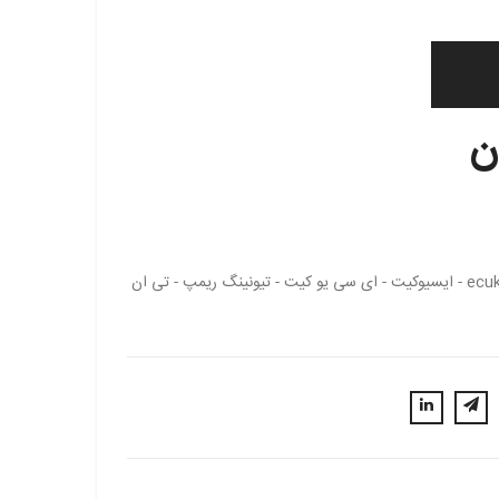
ecukit - ecu - tnm - remap - no immo - ایسیوکیت - ای سی یو کیت - تیونینگ ریمپ - تی ان