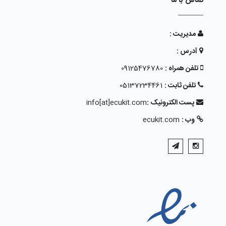
تماس با ما
مدیریت :
آدرس :
تلفن همراه :
09125476780
تلفن ثابت :
05137234461
پست الکترونیک :
info[at]ecukit.com
وب :
ecukit.com