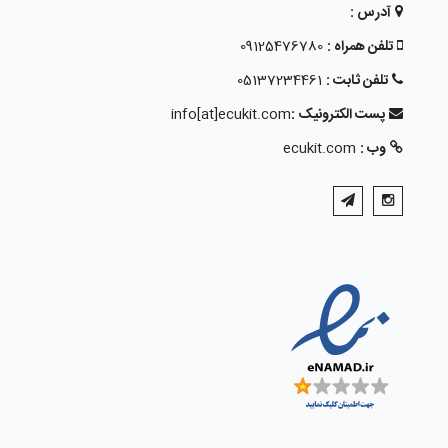
آدرس :
تلفن همراه :
09125476780
تلفن ثابت :
05137234461
پست الکترونیک :
info[at]ecukit.com
وب :
ecukit.com