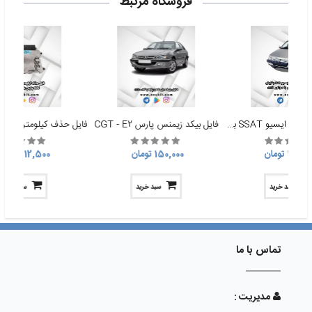
فروشگاه مرتبط
فایل رفع خطای فن ایسیو SSAT بنزینی نو فلش 405 پارس با موتور xXU7
فایل بیکد زیمنس پارس CGT - E2
135, تومان
150,000 تومان
112,500 تومان
سبد خرید
سبد خرید
سبد خرید
تماس با ما
مدیریت :