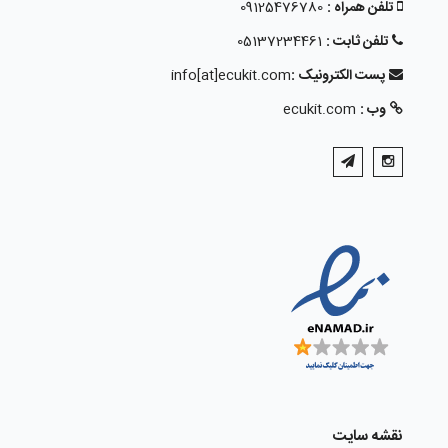
تلفن همراه :
09125476780
تلفن ثابت :
05137234461
پست الکترونیک :
info[at]ecukit.com
وب :
ecukit.com
نقشه سایت