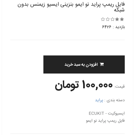
فایل ریمپ پراید نو ایمو بنزینی ایسیو زیمنس بدون
شبکه
بازدید : 6426
افزودن به سبد خرید
100,000 تومان
قیمت:
دسته بندی :
پراید
ایسیوکیت - ECUKIT
فایل ریمپ پراید نو ایمو