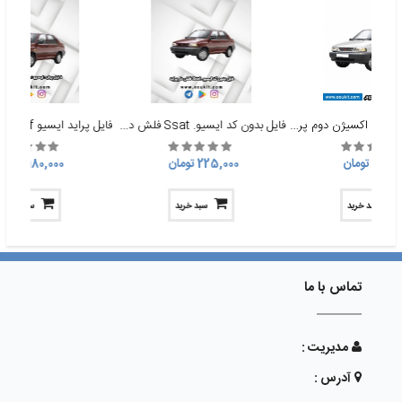
فایل ریمپ و حذف اکسیژن دوم پراید
فایل بدون کد ایسیو. Ssat فلش دار پراید.
180, تومان
225,000 تومان
180,000 تومان
سبد خرید
سبد خرید
سبد خرید
تماس با ما
مدیریت :
آدرس :