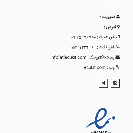
مدیریت :
آدرس :
تلفن همراه :
09125476780
تلفن ثابت :
05137234461
پست الکترونیک :
info[at]ecukit.com
وب :
ecukit.com