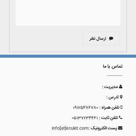
ارسال نظر
تماس با ما
مدیریت :
آدرس :
تلفن همراه :
09125476780
تلفن ثابت :
05137234461
پست الکترونیک :
info[at]ecukit.com