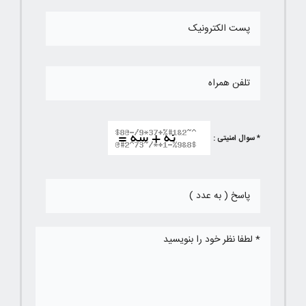
* سوال امنیتی :