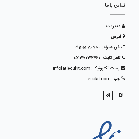
تماس با ما
مدیریت :
آدرس :
تلفن همراه :
09125476780
تلفن ثابت :
05137234461
پست الکترونیک :
info[at]ecukit.com
وب :
ecukit.com