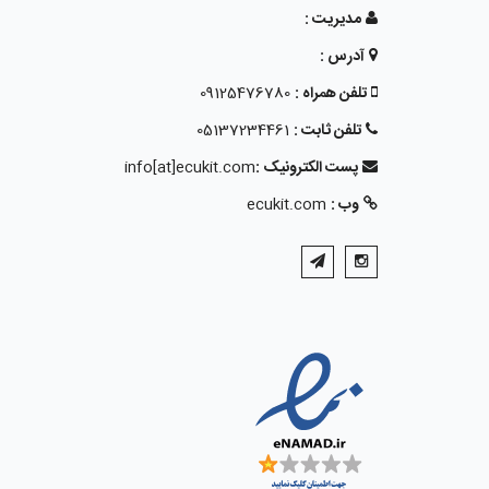
مدیریت :
آدرس :
تلفن همراه :
09125476780
تلفن ثابت :
05137234461
پست الکترونیک :
info[at]ecukit.com
وب :
ecukit.com