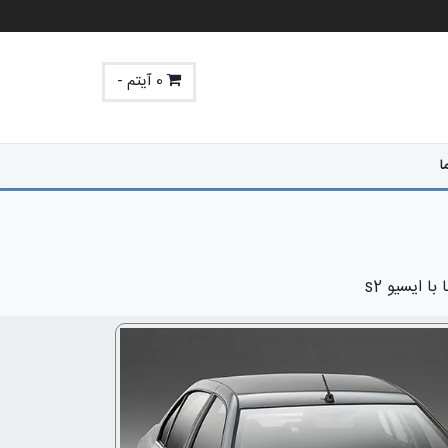
0 آیتم -
ا
ا ایسیو s2