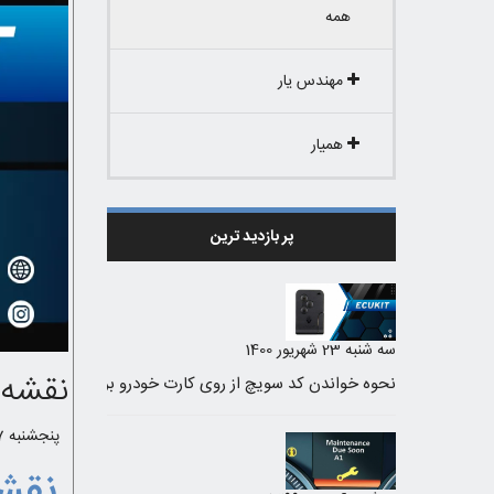
همه
مهندس یار
همیار
پر بازدید ترین
سه شنبه 23 شهریور 1400
نقشه خ
پنجشنبه 27 مهر 1402 /
نقشه 