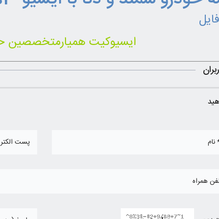
فایل
روش خاموش نمودن چراغ سرویس (آچار) در خودروهای پژو 206 و رانا مولتی پلکس
ایسیوکیت همیارمتخصصین حو
بران
هید