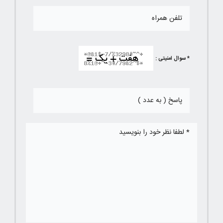
* سوال امنیتی :