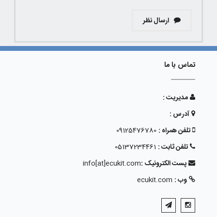
ارسال نظر
تماس با ما
مدیریت :
آدرس :
تلفن همراه :
09125476780
تلفن ثابت :
05137234461
پست الکترونیک :
info[at]ecukit.com
وب :
ecukit.com