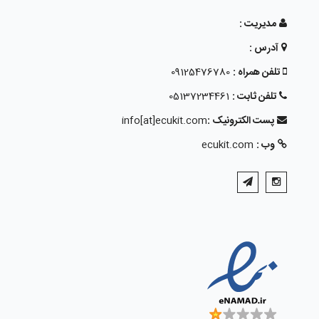
مدیریت :
آدرس :
تلفن همراه :
09125476780
تلفن ثابت :
05137234461
پست الکترونیک :
info[at]ecukit.com
وب :
ecukit.com