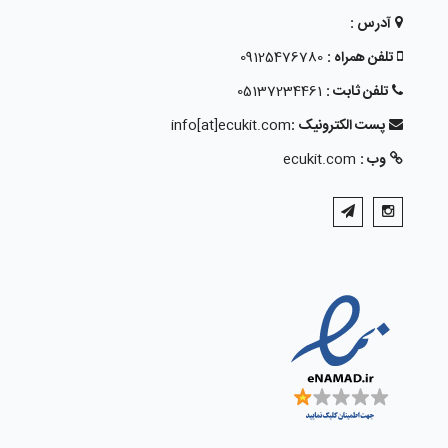
آدرس :
تلفن همراه :
09125476780
تلفن ثابت :
05137234461
پست الکترونیک :
info[at]ecukit.com
وب :
ecukit.com