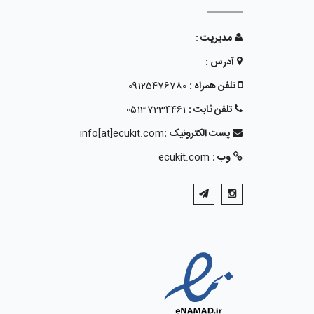
مدیریت :
آدرس :
تلفن همراه :
09125476780
تلفن ثابت :
05137234461
پست الکترونیک :
info[at]ecukit.com
وب :
ecukit.com