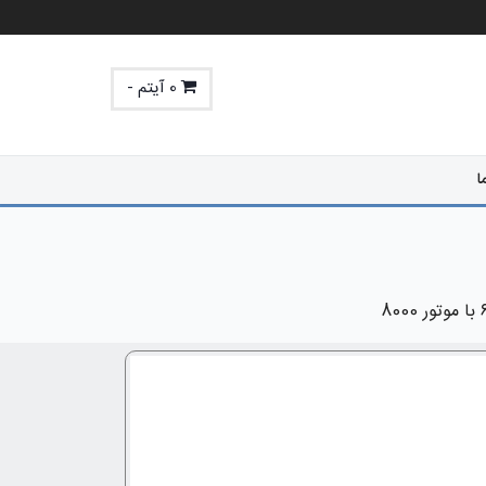
0 آیتم -
ا