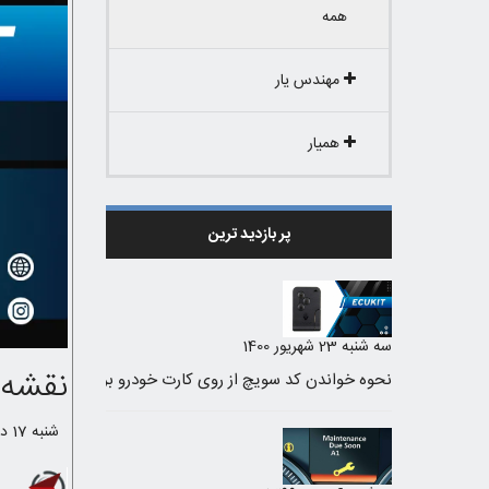
همه
مهندس یار
همیار
پر بازدید ترین
سه شنبه 23 شهریور 1400
نقشه سیم 
شنبه 17 دی 1401 /