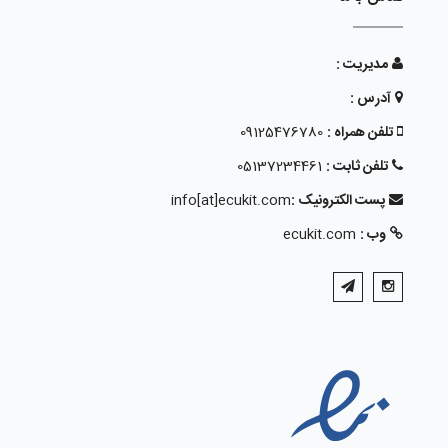
مدیریت :
آدرس :
تلفن همراه :
09125476780
تلفن ثابت :
05137234461
پست الکترونیک :
info[at]ecukit.com
وب :
ecukit.com