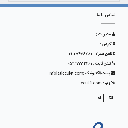
تماس با ما
مدیریت :
آدرس :
تلفن همراه :
09125476780
تلفن ثابت :
05137234461
پست الکترونیک :
info[at]ecukit.com
وب :
ecukit.com