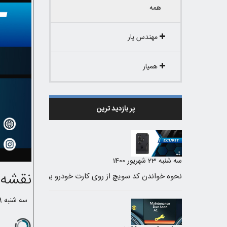
همه
مهندس یار
همیار
پر بازدید ترین
سه شنبه 23 شهریور 1400
نقشه Fcm مولتی پلکس و شبکه رانا کامل بسیا ر ک
سه شنبه 9 فروردین 1401 /