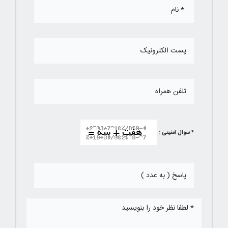
* سوال امنیتی :