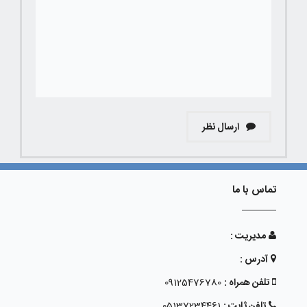
ارسال نظر
تماس با ما
مدیریت :
آدرس :
تلفن همراه :
09125476780
تلفن ثابت :
05137234461