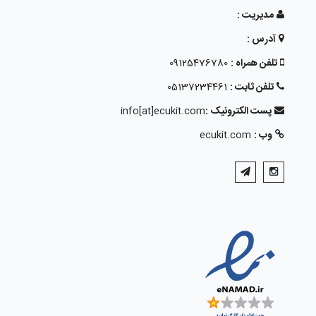
مدیریت :
آدرس :
تلفن همراه :
09125476780
تلفن ثابت :
05137234461
پست الکترونیک :
info[at]ecukit.com
وب :
ecukit.com