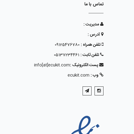
تماس با ما
مدیریت :
آدرس :
تلفن همراه :
09125476780
تلفن ثابت :
05137234461
پست الکترونیک :
info[at]ecukit.com
وب :
ecukit.com