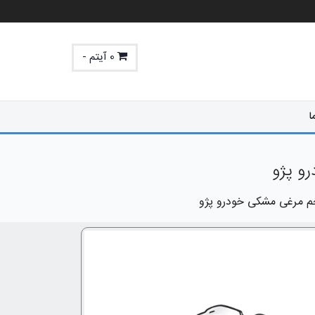
0 آیتم -
ا