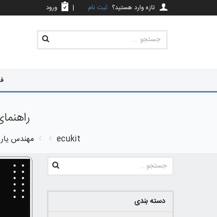
تازه وارد هستید؟
ثبت نام
|
ورود
فر
راهنمای پین او
ecukit
مهندس یار
دسته بندی