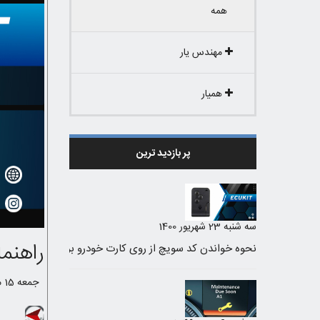
همه
مهندس یار
همیار
پر بازدید ترین
سه شنبه 23 شهریور 1400
راهنمای پین 
جمعه 15 مرداد 1400 /