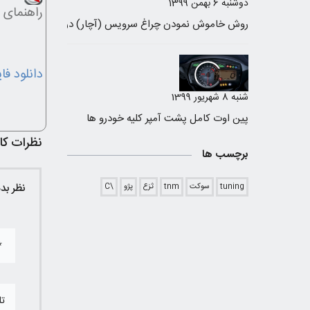
دوشنبه 6 بهمن 1399
راهنمای پین اوت سو
دانلود فا
شنبه 8 شهریور 1399
پین اوت کامل پشت آمپر کلیه خودرو ها
نظرات کار
برچسب ها
نظر بد
tuning
سوکت
tnm
ثزع
پژو
\C