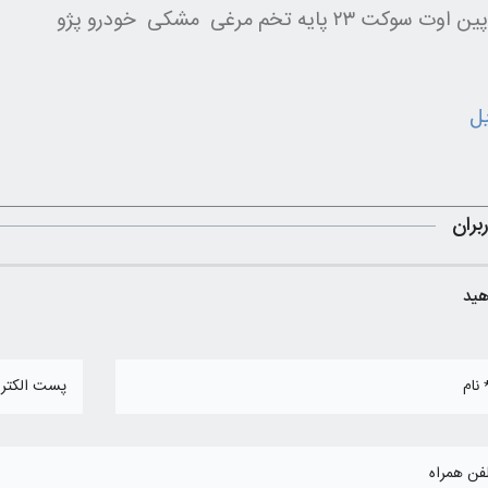
کت ۲۳ پایه تخم مرغی مشکی خودرو پژو
روش خاموش نمودن چراغ سرویس (آچار) در خودروهای پژو 206 و رانا مولتی پلکس
یل
بران
هید