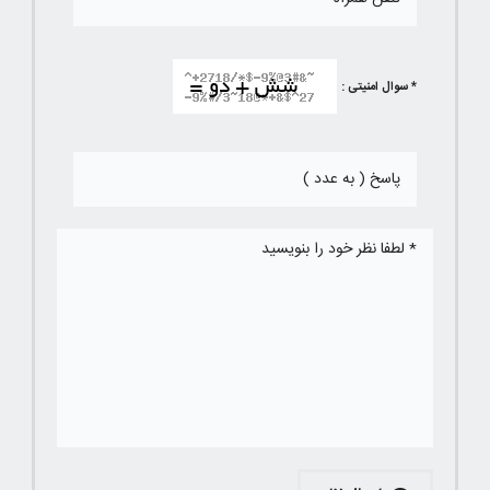
* سوال امنیتی :