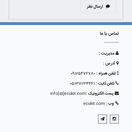
ارسال نظر
تماس با ما
مدیریت :
آدرس :
تلفن همراه :
09125476780
تلفن ثابت :
05137234461
پست الکترونیک :
info[at]ecukit.com
وب :
ecukit.com