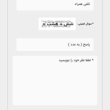
* سوال امنیتی :