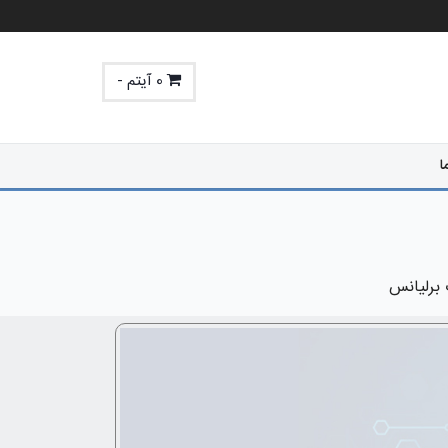
0 آیتم -
ا
برلیانس