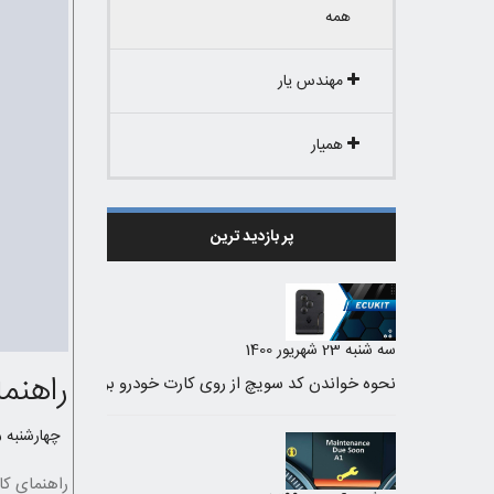
همه
مهندس یار
همیار
پر بازدید ترین
سه شنبه 23 شهریور 1400
راهنم
چهارشنبه 25 فروردین 1400 /
راهنمای ک