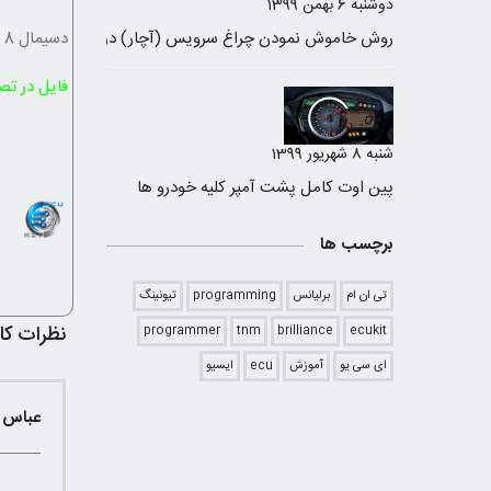
دوشنبه 6 بهمن 1399
دسیمال 8 بیت
فایل در تص
شنبه 8 شهریور 1399
پین اوت کامل پشت آمپر کلیه خودرو ها
برچسب ها
تی ان ام
برلیانس
programming
تیونینگ
نظرات کار
programmer
tnm
brilliance
ecukit
ای سی یو
آموزش
ecu
ایسیو
عباس 