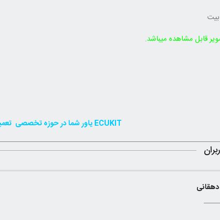
روش خاموش نمودن چراغ سرویس (آچار) در خودروهای پژو 206 و رانا مولتی پلکس
ویر قابل مشاهده میباشد.
ECUKIT
یاور شما در حوزه تخصصی
تعمی
بران
دهقانی