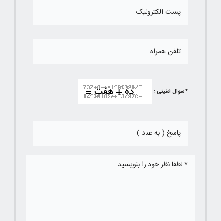
* سوال امنیتی :