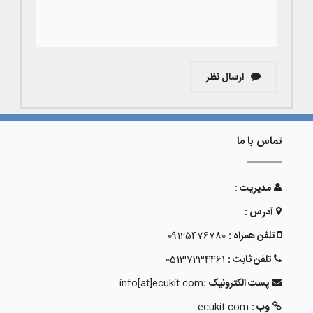
ارسال نظر
تماس با ما
مدیریت :
آدرس :
تلفن همراه :
09125476780
تلفن ثابت :
05137234461
پست الکترونیک :
info[at]ecukit.com
وب :
ecukit.com