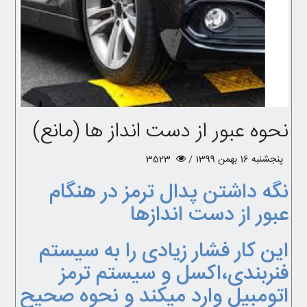
نحوه عبور از دست انداز ها (مانع)
پنجشنبه 16 بهمن 1399 /
3523
نگه داشتن پدال ترمز در هنگام
عبور از دست اندازها
این کار فشار زیادی را به سیستم
فنربندی،اکسل و سیستم ترمز
اتومبیل وارد میکند و نحوه صحیح