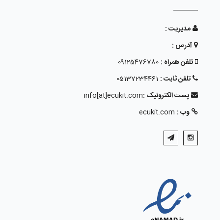
مدیریت :
آدرس :
تلفن همراه :
09125476780
تلفن ثابت :
05137234461
پست الکترونیک :
info[at]ecukit.com
وب :
ecukit.com