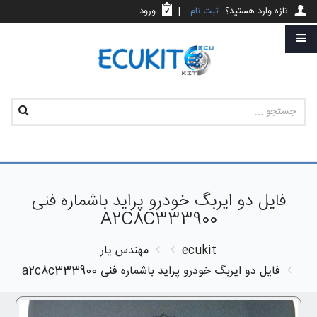
تازه وارد هستید؟
ثبت نام
|
ورود
فایل دو ایربگ خودرو پراید باشماره فنی
A2C8C333900
ecukit
مهندس یار
فایل دو ایربگ خودرو پراید باشماره فنی a2c8c333900