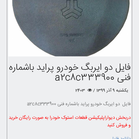
فایل دو ایربگ خودرو پراید باشماره
فنی a2c8c333900
یکشنبه 9 آذر 1399 /
2403
فایل دو ایربگ خودرو پراید باشماره فنی a2c8c333900
دربخش دیواراپلیکیشن قطعات استوک خودرا به صورت رایگان خرید
و فروش کنید
دانلود فایل