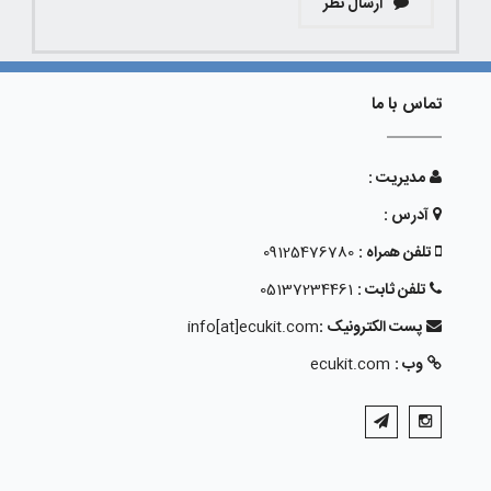
ارسال نظر
تماس با ما
مدیریت :
آدرس :
تلفن همراه :
09125476780
تلفن ثابت :
05137234461
پست الکترونیک :
info[at]ecukit.com
وب :
ecukit.com