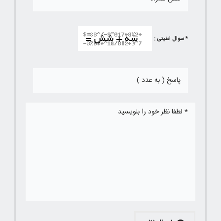
* سوال امنیتی :