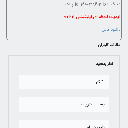
دیاگ با ic21680386-3-b وناک
اپدیت لحظه ای اپلیکیشن ecukit
دانلود فایل
نظرات کاربران
نظر بدهید