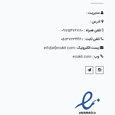
مدیریت :
آدرس :
تلفن همراه :
09125476780
تلفن ثابت :
05137234461
پست الکترونیک :
info[at]ecukit.com
وب :
ecukit.com