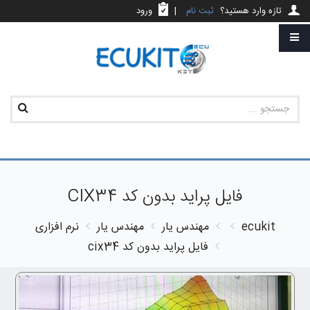
تازه وارد هستید؟
ثبت نام
|
ورود
فایل پراید بدون کد CIX34
ecukit
مهندس یار
مهندس یار
نرم افزاری
فایل پراید بدون کد cix34