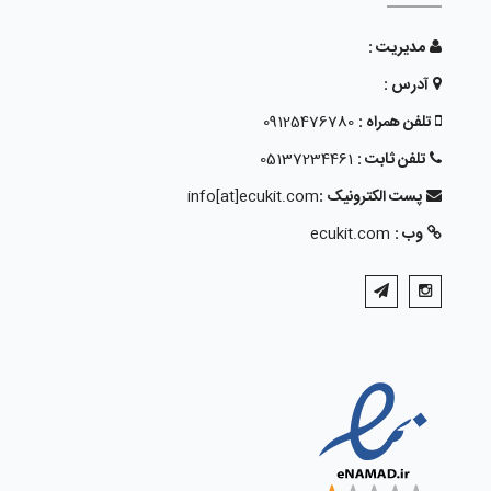
مدیریت :
آدرس :
تلفن همراه :
09125476780
تلفن ثابت :
05137234461
پست الکترونیک :
info[at]ecukit.com
وب :
ecukit.com