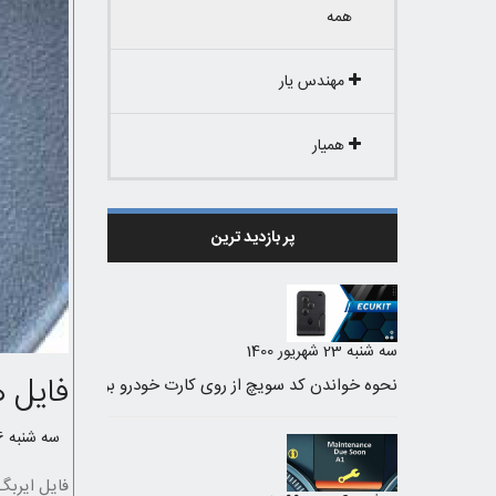
همه
مهندس یار
همیار
پر بازدید ترین
سه شنبه 23 شهریور 1400
فایل 
سه شنبه 6 آبان 1399 /
فایل ایربگ