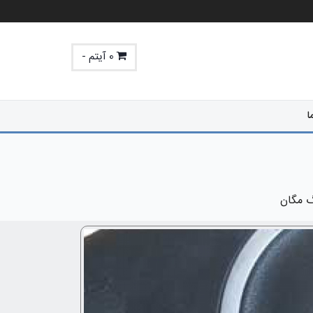
0 آیتم -
ا
گ مگان