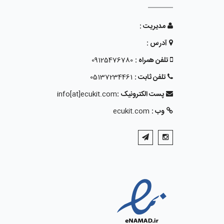
مدیریت :
آدرس :
تلفن همراه :
09125476780
تلفن ثابت :
05137234461
پست الکترونیک :
info[at]ecukit.com
وب :
ecukit.com