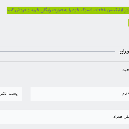
ار اپلیکیشن قطعات استوک خود را به صورت رایگان خرید و فروش کنید
روش خاموش نمودن چراغ سرویس (آچار) در خودروهای پژو 206 و رانا مولتی پلکس
بران
هید