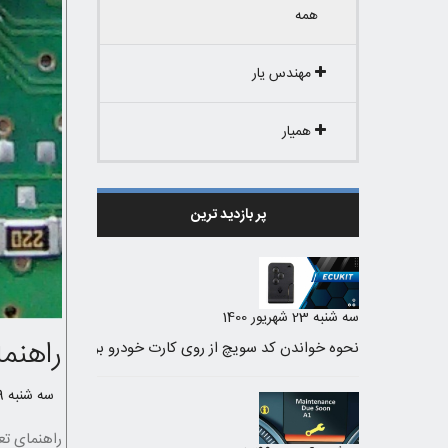
همه
مهندس یار
همیار
پر بازدید ترین
سه شنبه 23 شهریور 1400
راهنمای تعمیر ECU وال
سه شنبه 29 مهر 1399 /
راهنمای تعمیر ECU والئو PL4 قسمت کوئل و ای