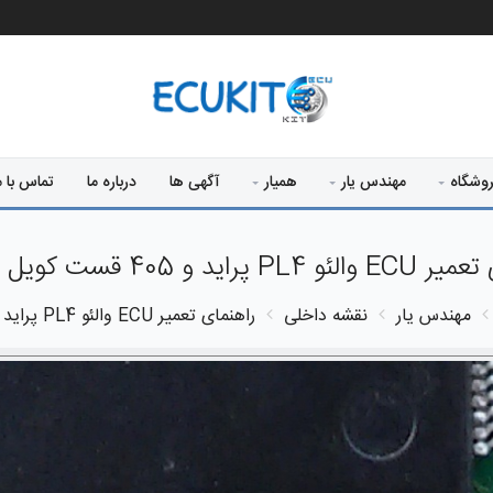
وشگاه
مهندس یار
همیار
آگهی ها
درباره ما
تماس با م
پراید و 405 قست کویل و ایپرام
مهندس یار
نقشه داخلی
راهنمای تعمیر ECU والئو PL4 پراید و 405 قست کویل و ایپرام