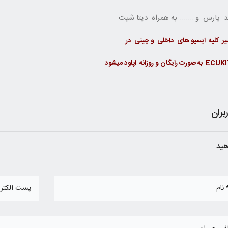
روش خاموش نمودن چراغ سرویس (آچار) در خودروهای پژو 206 و رانا مولتی پلکس
یر کلیه ایسیو های داخلی و چینی در
بران
هید