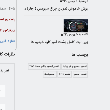
دوشنبه 6 بهمن 1399
405 سمند پارس و ....... به همراه دیتا شیت
راهنمای تعم
اپلیکیشن ECUKIT به صورت رایگان و روزانه اپلود میشود
شنبه 8 شهریور 1399
دانلود فایل
پین اوت کامل پشت آمپر کلیه خودرو ها
نظرات کار
برچسب ها
تعمیر ایسیو والئو پراید
تعمیر ایسیو والئو سمند 405
نظر بد
تعمیر ایسیو
تعمیر ecu
ایسیوکیت