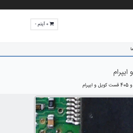
0 آیتم -
ا