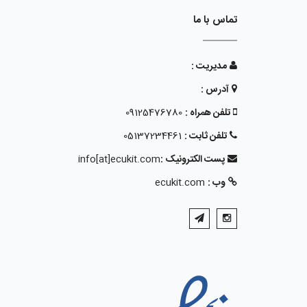
تماس با ما
مدیریت :
آدرس :
تلفن همراه :
09125476780
تلفن ثابت :
05137234461
پست الکترونیک :
info[at]ecukit.com
وب :
ecukit.com