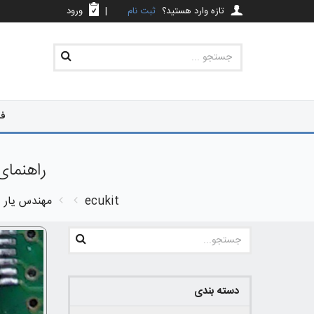
تازه وارد هستید؟
ثبت نام
|
ورود
فر
راهنمای تعمیر ECU والئو PL4 
ecukit
مهندس یار
دسته بندی