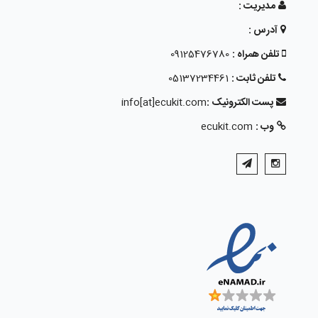
مدیریت :
آدرس :
تلفن همراه :
09125476780
تلفن ثابت :
05137234461
پست الکترونیک :
info[at]ecukit.com
وب :
ecukit.com