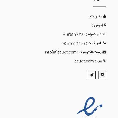
مدیریت :
آدرس :
تلفن همراه :
09125476780
تلفن ثابت :
05137234461
پست الکترونیک :
info[at]ecukit.com
وب :
ecukit.com