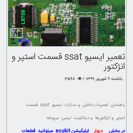
تعمیر ایسیو ssat قسمت استپر و
انژکتور
یکشنبه 9 شهریور 1399 /
3598
راهنمای تعمیرات داخلی و مدارات ایسیو ssat قسمت
استپر و انژکتورها و دیتاشیت ایسی مربوطه
در بخش
دیوار
اپلیکیشن ecukit میتوانید قطعات