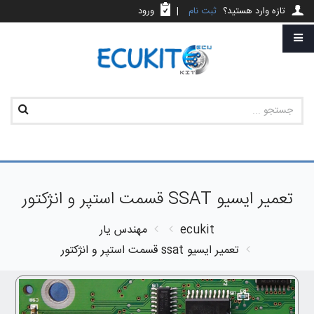
تازه وارد هستید؟
ثبت نام
|
ورود
تعمیر ایسیو SSAT قسمت استپر و انژکتور
ecukit
مهندس یار
تعمیر ایسیو ssat قسمت استپر و انژکتور