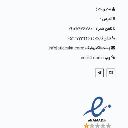
مدیریت :
آدرس :
تلفن همراه :
09125476780
تلفن ثابت :
05137234461
پست الکترونیک :
info[at]ecukit.com
وب :
ecukit.com