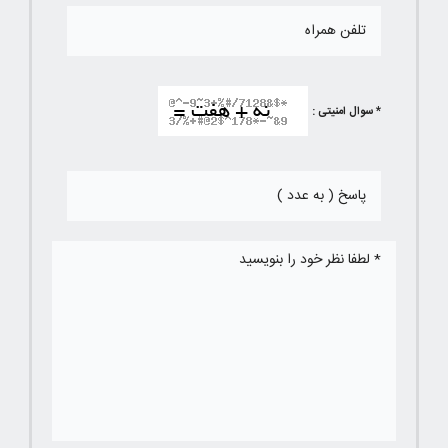
* سوال امنیتی :