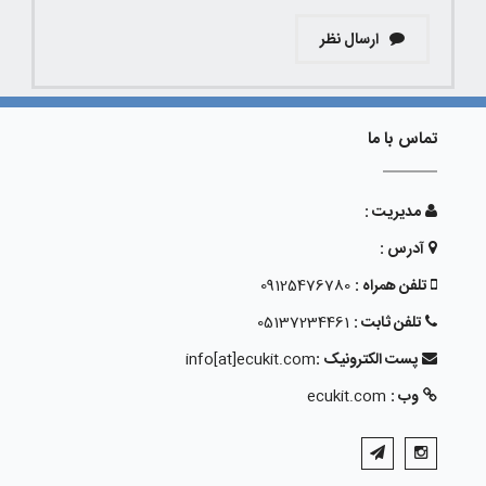
ارسال نظر
تماس با ما
مدیریت :
آدرس :
تلفن همراه :
09125476780
تلفن ثابت :
05137234461
پست الکترونیک :
info[at]ecukit.com
وب :
ecukit.com