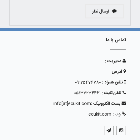
ارسال نظر
تماس با ما
مدیریت :
آدرس :
تلفن همراه :
09125476780
تلفن ثابت :
05137234461
پست الکترونیک :
info[at]ecukit.com
وب :
ecukit.com