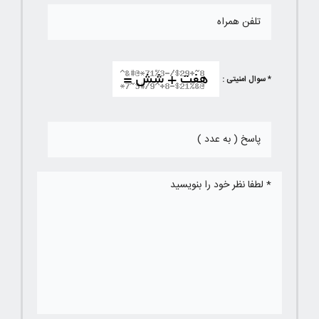
* سوال امنیتی :