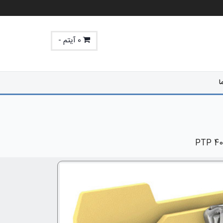
0 آیتم -
ا