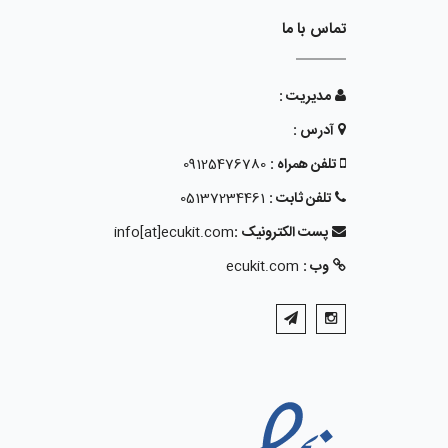
تماس با ما
مدیریت :
آدرس :
تلفن همراه :
09125476780
تلفن ثابت :
05137234461
پست الکترونیک :
info[at]ecukit.com
وب :
ecukit.com