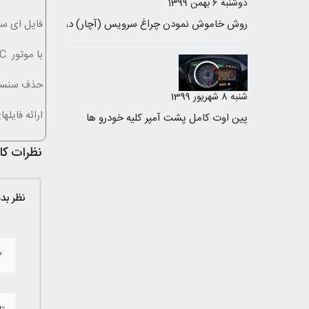
دوشنبه 6 بهمن 1399
فایل ای سی یو
با موتور XU7 1800CC
حذف سنسور 
شنبه 8 شهریور 1399
ارائه فایله
پین اوت کامل پشت آمپر کلیه خودرو ها
نظرات کار
نظر بد