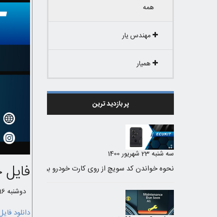
همه
مهندس یار
همیار
پر بازدید ترین
سه شنبه 23 شهریور 1400
فایل حذ
دوشنبه 16 تیر 1399 /
دانلود فایل