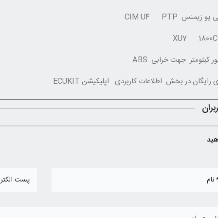
 زیمنس CIM U4 PTP
روش خاموش نمودن چراغ سرویس (آچار) در خودروهای پژو 206 و رانا مولتی پلکس
کیلومتر جهت خرابی ABS
ای رایگان در بخش اطلاعات کاربردی اپلیکیشن ECUKIT
بران
هید