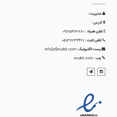
مدیریت :
آدرس :
تلفن همراه :
09125476780
تلفن ثابت :
05137234461
پست الکترونیک :
info[at]ecukit.com
وب :
ecukit.com