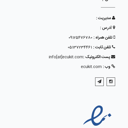
مدیریت :
آدرس :
تلفن همراه :
09125476780
تلفن ثابت :
05137234461
پست الکترونیک :
info[at]ecukit.com
وب :
ecukit.com