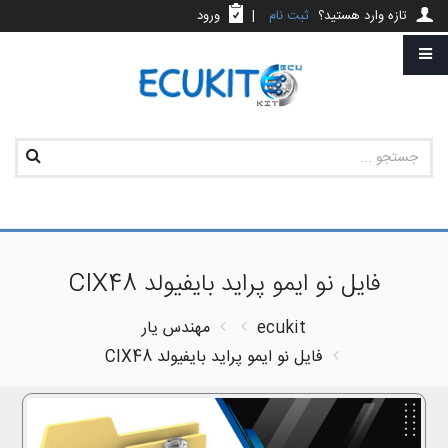
تازه وارد هستید؟
ثبت نام
|
ورود
فایل نو ایمو پراید بایفیولد CIX48
ecukit
مهندس یار
فایل نو ایمو پراید بایفیولد CIX48