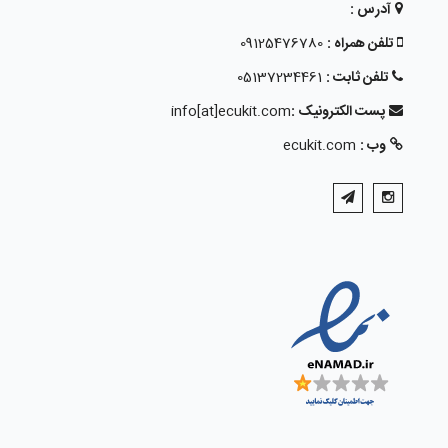
آدرس :
تلفن همراه :
09125476780
تلفن ثابت :
05137234461
پست الکترونیک :
info[at]ecukit.com
وب :
ecukit.com