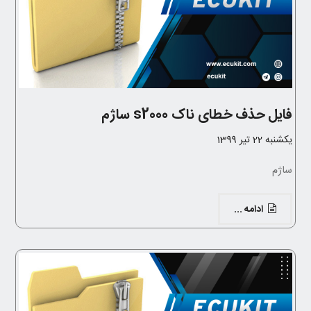
فایل حذف خطای ناک s2000 ساژم
یکشنبه 22 تیر 1399
ساژم
ادامه ...