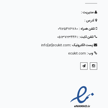
مدیریت :
آدرس :
تلفن همراه :
09125476780
تلفن ثابت :
05137234461
پست الکترونیک :
info[at]ecukit.com
وب :
ecukit.com