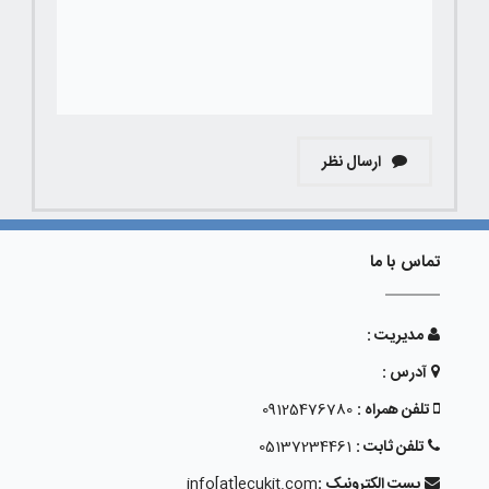
ارسال نظر
تماس با ما
مدیریت :
آدرس :
تلفن همراه :
09125476780
تلفن ثابت :
05137234461
پست الکترونیک :
info[at]ecukit.com