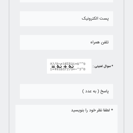
* سوال امنیتی :