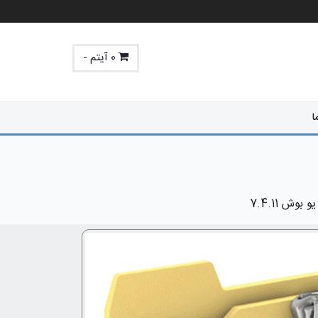
0 آیتم -
ا
وش 7.4.11