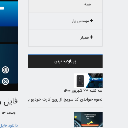
همه
مهندس یار
همیار
پر بازدید ترین
سه شنبه 23 شهریور 1400
فایل ر
جمعه 13 تیر 1399 /
دانلود فایل