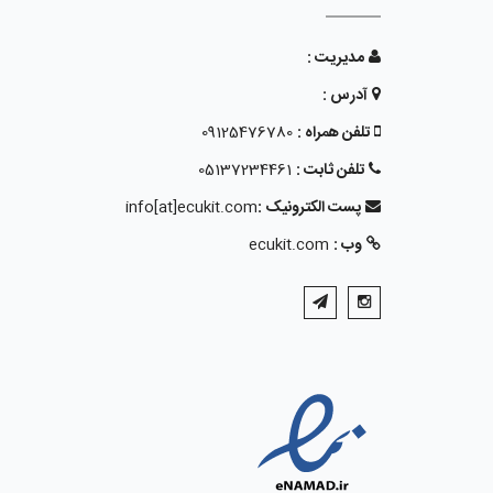
مدیریت :
آدرس :
تلفن همراه :
09125476780
تلفن ثابت :
05137234461
پست الکترونیک :
info[at]ecukit.com
وب :
ecukit.com