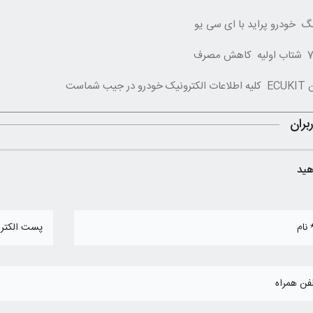
نگ خودرو پراید با ای سی یو
روش خاموش نمودن چراغ سرویس (آچار) در خودروهای پژو 206 و رانا مولتی پلکس
جیب شماست
بران
هید